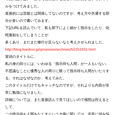
ルをつけてみました。
直接的には芸能とは関係してないのですが、考え方や共通する部
分が多いので書いてみます。
下記URLを読んでいて、私も部下によく細かく指示をしたり、叱
咤激励をしてしまうことが
多くあり、まだまだ修行が足らないなと考えさせられました。
http://blog.livedoor.jp/qmanews/archives/52151931.html
冒頭のタイトルに、
私の身の回りには、いわゆる「指示待ち人間」が一人もいない。
不思議なことに優秀な人の周りに限って指示待ち人間がいたりす
る。それはなぜなのか、考えてみた。
このタイトルだけでもキャッチなのですが、それよりも内容が非
常に勉強になりました。
詳細については、また直接読んで見てほしいので感想は控えると
して、
この指示待ち人間をなくすという大義に関しては、非常に頭を悩