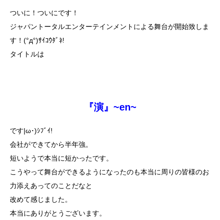
ついに！ついにです！
ジャパントータルエンターテインメントによる舞台が開始致しま
す！(°д°)ｻｲｺｳﾀﾞﾈ!
タイトルは
『演』~en~
です|ω･)ｼﾌﾞｲ!
会社ができてから半年強。
短いようで本当に短かったです。
こうやって舞台ができるようになったのも本当に周りの皆様のお
力添えあってのことだなと
改めて感じました。
本当にありがとうございます。