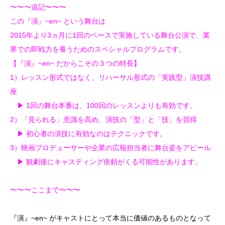
〜〜〜追記〜〜〜
この『演』~en~ という舞台は
2015年より3ヵ月に1回のペースで実施している舞台公演で、業
界での即戦力を養うためのスペシャルプログラムです。
【『演』~en~ だからこその３つの特長】
1）レッスン形式ではなく、リハーサル形式の「実践型」演技講
座
▶︎ 1回の舞台本番は、100回のレッスンよりも有効です。
2）「見られる」意識を高め、演技の「型」と「技」を習得
▶︎ 初心者の演技に有効なのはテクニックです。
3）映画プロデューサーや企業の広報担当者に舞台姿をアピール
▶︎ 観劇後にキャスティング依頼がくる可能性があります。
〜〜〜ここまで〜〜〜
『演』~en~ がキャストにとって本当に価値のあるものとなって