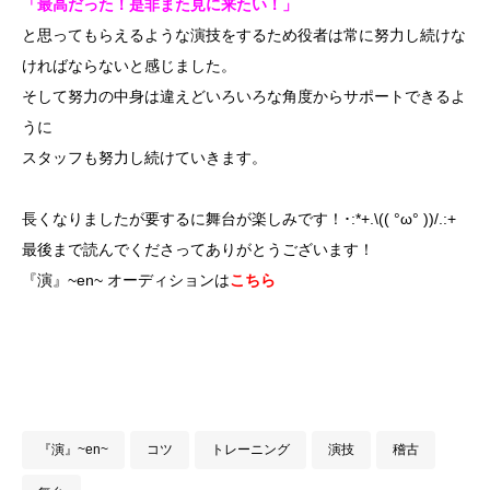
「最高だった！是非また見に来たい！」
と思ってもらえるような演技をするため役者は常に努力し続けな
ければならないと感じました。
そして努力の中身は違えどいろいろな角度からサポートできるよ
うに
スタッフも努力し続けていきます。
長くなりましたが要するに舞台が楽しみです！･:*+.\(( °ω° ))/.:+
最後まで読んでくださってありがとうございます！
『演』~en~ オーディションは
こちら
『演』~en~
コツ
トレーニング
演技
稽古