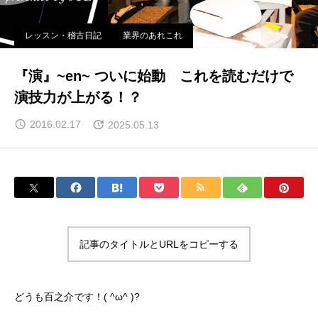
レッスン・稽古日記
業界のあれこれ
『演』~en~ ついに始動 これを読むだけで
演技力が上がる！？
2016.02.17
2025.05.13
記事のタイトルとURLをコピーする
どうも百之介です！( ^ω^ )?