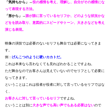
「気持ちから」
→
役の感情を考え、理解し、自分がその感情にな
って表現する方法。
「形から」
→
誰が誰に言っているセリフか、どのような状況かな
どをを読み取り、意図的にスピードやトーン、大きさなどを考え
演じる表現。
映像の演技では必要のないセリフも舞台では必要になってきま
す。
例：
げんこつのように硬いカカトだ。
これは本来なら言わなくても見ればわかることですよね。
ただ舞台なのでお客さんは見えていないのでセリフとして必要に
なってきます。
ということはこれは役者が役者に対して言っているセリフではな
く、
お客さんに対して言っているセリフ
ですよね。
ということは別に
大きな声でも高い声でもある必要はない
ので