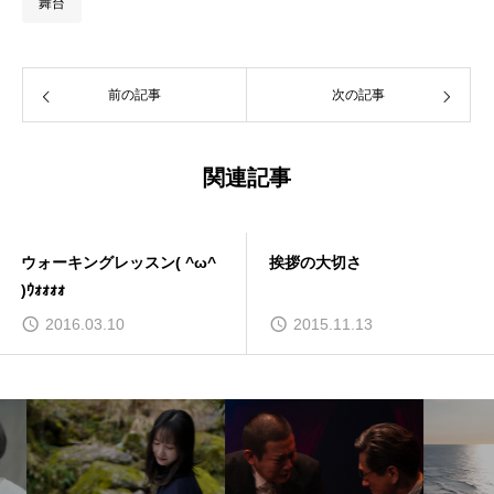
舞台
前の記事
次の記事
関連記事
ウォーキングレッスン( ^ω^
挨拶の大切さ
)ｳｫｫｫｫ
2016.03.10
2015.11.13