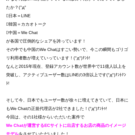
たか？(°д°
日本＝LINE
韓国＝カカオトーク
中国＝We Chat
が各国で圧倒的なシェアを誇っています！
その中でも中国のWe Chatはすごい勢いで、今この瞬間もゴリゴ
リ利用者数が増えていっています！(°д°)ﾅﾝﾄ!
なんと2015年現在、登録アカウント数が世界中で11億人以上を
突破し、アクティブユーザー数はLINEの3倍以上です(°д°)ﾅﾝﾄﾅﾝ
ﾄ!
そして今、日本でもユーザー数が徐々に増えてきていて、日本に
もWe Chatの正規代理店が2社できました！(°д°)ﾅﾝﾄｩ!
今回は、その1社様からいただいた案件で
We Chatが運営するECサイトに出店するお店の商品のイメージ
モデル
をさせていただいました！