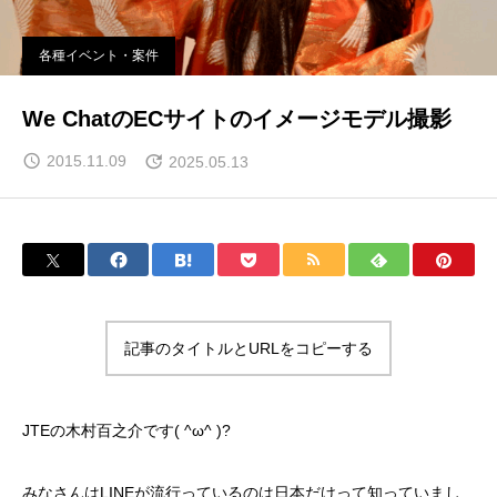
各種イベント・案件
We ChatのECサイトのイメージモデル撮影
2015.11.09
2025.05.13
記事のタイトルとURLをコピーする
JTEの木村百之介です( ^ω^ )?
みなさんはLINEが流行っているのは日本だけって知っていまし